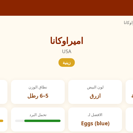
وكانا
اميراوكانا
USA
زينية
لون البيض
نطاق الوزن
ازرق
5–6 رطل
الافضل لـ
تحمل البرد
Eggs (blue)