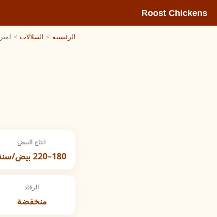
Roost Chickens
الرئيسية
>
السلالات
>
اميرا
انتاج البيض
180–220 بيض/سنة
الرقاد
منخفضة