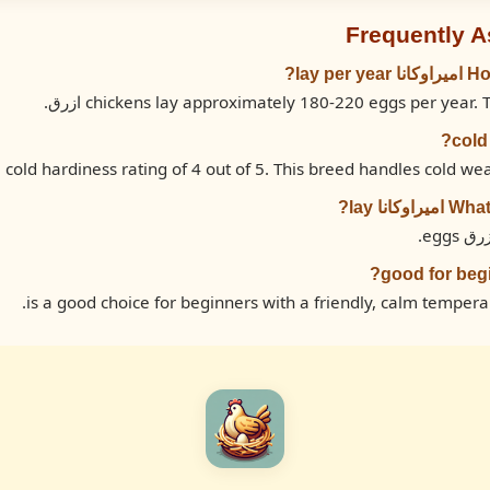
Frequently 
lay ?
نا lay?