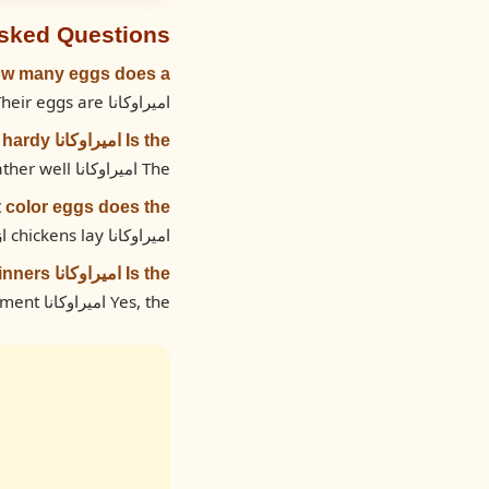
Asked Questions
How many eggs does a اميراوكانا per year
اميراوكانا chickens lay approximately 180-220 eggs per year. Their eggs are ازرق.
Is the اميراوكانا cold hardy?
The اميراوكانا has a cold hardiness rating of 4 out of 5. This breed handles cold weather well.
What color eggs does the اميراوكا
اميراوكانا chickens lay ازرق eggs.
Is the اميراوكانا good for beginners?
Yes, the اميراوكانا is a good choice for beginners with a friendly, calm temperament.