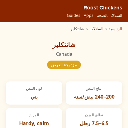
Roost Chickens
السلالات
الصحة
Apps
Guides
الرئيسية
>
السلالات
>
شانتكلير
شانتكلير
Canada
مزدوجة الغرض
انتاج البيض
لون البيض
200–240 بيض/سنة
بني
نطاق الوزن
المزاج
6.5–7.5 رطل
Hardy, calm