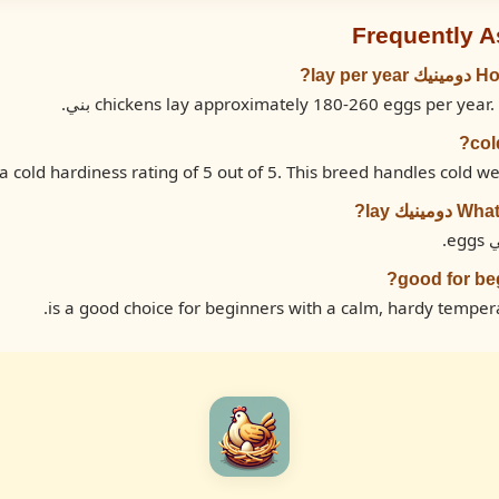
Frequently 
lay?
يك lay?