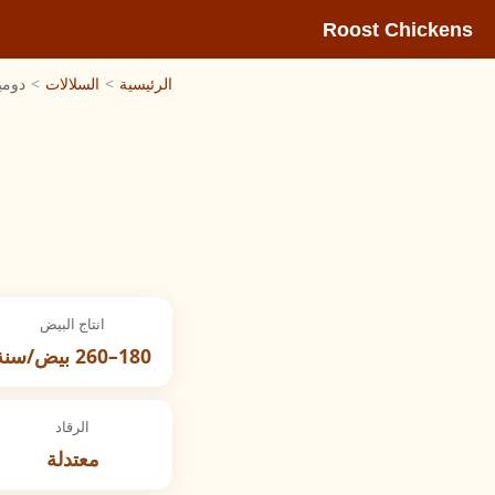
Roost Chickens
الرئيسية
>
السلالات
>
دومي
انتاج البيض
180–260 بيض/سنة
الرقاد
معتدلة