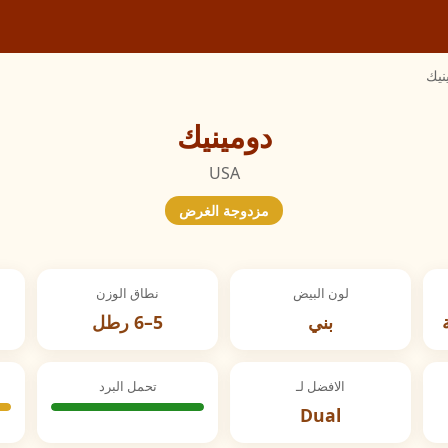
نيك
دومينيك
USA
مزدوجة الغرض
لون البيض
نطاق الوزن
بني
5–6 رطل
الافضل لـ
تحمل البرد
Dual