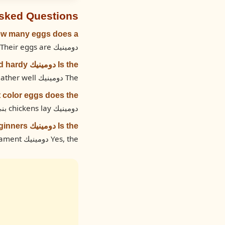
Asked Questions
How many eggs does a دومينيك  per year
دومينيك chickens lay approximately 180-260 eggs per year. Their eggs are بني.
Is the دومينيك cold hardy?
The دومينيك has a cold hardiness rating of 5 out of 5. This breed handles cold weather well.
What color eggs does the دومين
دومينيك chickens lay بني eggs.
Is the دومينيك good for beginners?
Yes, the دومينيك is a good choice for beginners with a calm, hardy temperament.