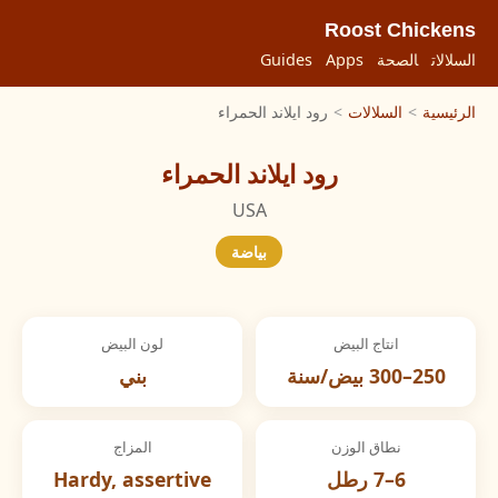
Roost Chickens
السلالات
الصحة
Apps
Guides
الرئيسية
>
السلالات
>
رود ايلاند الحمراء
رود ايلاند الحمراء
USA
بياضة
انتاج البيض
لون البيض
250–300 بيض/سنة
بني
نطاق الوزن
المزاج
6–7 رطل
Hardy, assertive