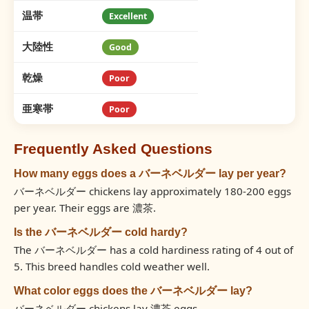
温帯
Excellent
大陸性
Good
乾燥
Poor
亜寒帯
Poor
Frequently Asked Questions
How many eggs does a バーネベルダー lay per year?
バーネベルダー chickens lay approximately 180-200 eggs
per year. Their eggs are 濃茶.
Is the バーネベルダー cold hardy?
The バーネベルダー has a cold hardiness rating of 4 out of
5. This breed handles cold weather well.
What color eggs does the バーネベルダー lay?
バーネベルダー chickens lay 濃茶 eggs.