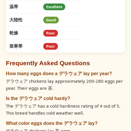
温帯
Excellent
大陸性
Good
乾燥
Poor
亜寒帯
Poor
Frequently Asked Questions
How many eggs does a デラウェア lay per year?
デラウェア chickens lay approximately 200-280 eggs per
year. Their eggs are 茶.
Is the デラウェア cold hardy?
The デラウェア has a cold hardiness rating of 4 out of 5.
This breed handles cold weather well.
What color eggs does the デラウェア lay?
デラウェア chickens lay 茶 eggs.