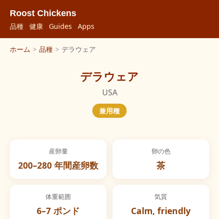
Roost Chickens
品種
健康
Guides
Apps
ホーム
>
品種
>
デラウェア
デラウェア
USA
兼用種
産卵量
卵の色
200–280 年間産卵数
茶
体重範囲
気質
6–7 ポンド
Calm, friendly