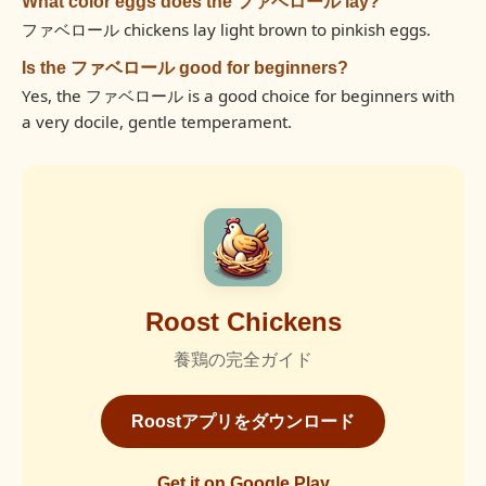
What color eggs does the ファベロール lay?
ファベロール chickens lay light brown to pinkish eggs.
Is the ファベロール good for beginners?
Yes, the ファベロール is a good choice for beginners with
a very docile, gentle temperament.
Roost Chickens
養鶏の完全ガイド
Roostアプリをダウンロード
Get it on Google Play