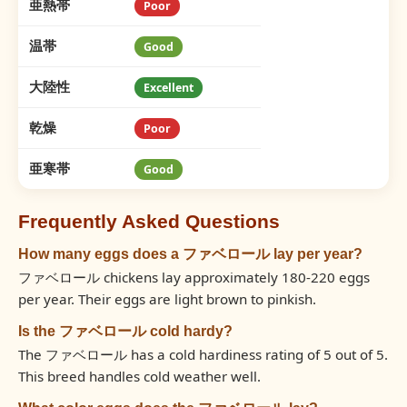
亜熱帯
Poor
温帯
Good
大陸性
Excellent
乾燥
Poor
亜寒帯
Good
Frequently Asked Questions
How many eggs does a ファベロール lay per year?
ファベロール chickens lay approximately 180-220 eggs
per year. Their eggs are light brown to pinkish.
Is the ファベロール cold hardy?
The ファベロール has a cold hardiness rating of 5 out of 5.
This breed handles cold weather well.