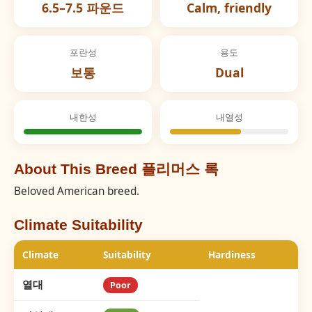
6.5–7.5 파운드
Calm, friendly
포란성
용도
보통
Dual
내한성
내열성
About This Breed 플리머스 록
Beloved American breed.
Climate Suitability
Climate
Suitability
Hardiness
열대
Poor