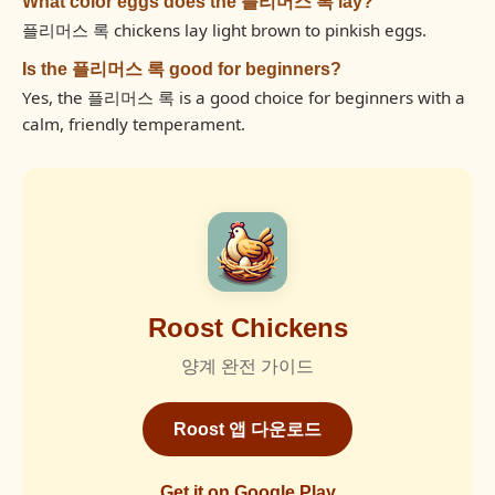
What color eggs does the 플리머스 록 lay?
플리머스 록 chickens lay light brown to pinkish eggs.
Is the 플리머스 록 good for beginners?
Yes, the 플리머스 록 is a good choice for beginners with a
calm, friendly temperament.
Roost Chickens
양계 완전 가이드
Roost 앱 다운로드
Get it on Google Play