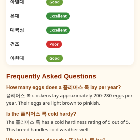
아열대
Good
온대
Excellent
대륙성
Excellent
건조
Poor
아한대
Good
Frequently Asked Questions
How many eggs does a 플리머스 록 lay per year?
플리머스 록 chickens lay approximately 200-280 eggs per
year. Their eggs are light brown to pinkish.
Is the 플리머스 록 cold hardy?
The 플리머스 록 has a cold hardiness rating of 5 out of 5.
This breed handles cold weather well.