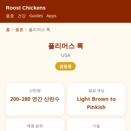
Roost Chickens
품종
건강
Guides
Apps
홈
>
품종
>
플리머스 록
플리머스 록
USA
겸용종
산란량
달걀 색상
200–280 연간 산란수
Light Brown to
Pinkish
체중 범위
기질