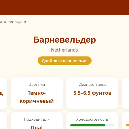
арневельдер
Барневельдер
Netherlands
Двойного назначения
Цвет яиц
Диапазон веса
д
Темно-
5.5–6.5 фунтов
коричневый
Подходит для
Холодостойкость
Dual