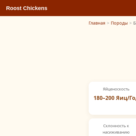
Roost Chickens
Главная
>
Породы
>
Б
Яйценоскость
180–200 Яиц/Го
Склонность к
насиживанию