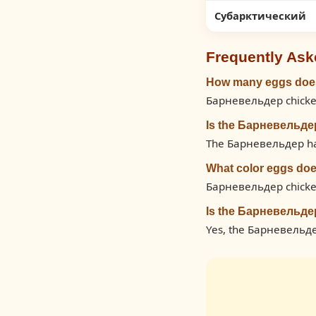
Субарктический
Frequently Ask
How many eggs does
Барневельдер chicken
Is the Барневельде
The Барневельдер has 
What color eggs do
Барневельдер chicke
Is the Барневельде
Yes, the Барневельдер