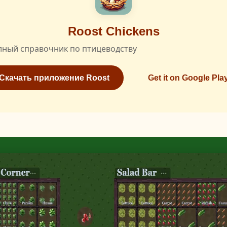
Roost Chickens
лный справочник по птицеводству
Скачать приложение Roost
Get it on Google Pla