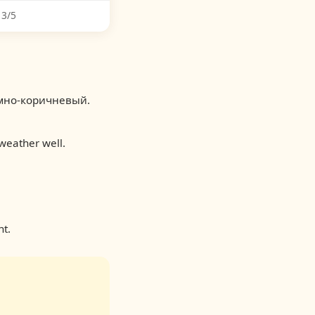
 3/5
темно-коричневый.
weather well.
nt.