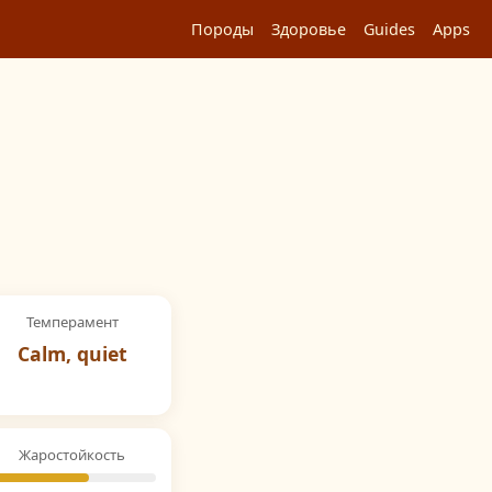
Породы
Здоровье
Guides
Apps
Темперамент
Calm, quiet
Жаростойкость