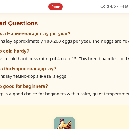
Cold 4/5 · Heat
Poor
ed Questions
 a Барневельдер lay per year?
s lay approximately 180-200 eggs per year. Their eggs are 
р cold hardy?
a cold hardiness rating of 4 out of 5. This breed handles cold 
es the Барневельдер lay?
ns lay темно-коричневый eggs.
р good for beginners?
 is a good choice for beginners with a calm, quiet temperame