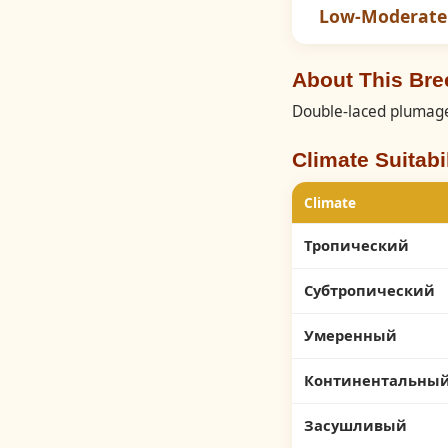
Low-Moderate
About This Br
Double-laced plumag
Climate Suitabil
Climate
Тропический
Субтропический
Умеренный
Континентальны
Засушливый