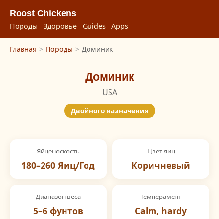
Roost Chickens
Породы
Здоровье
Guides
Apps
Главная
>
Породы
>
Доминик
Доминик
USA
Двойного назначения
Яйценоскость
Цвет яиц
180–260 Яиц/Год
Коричневый
Диапазон веса
Темперамент
5–6 фунтов
Calm, hardy