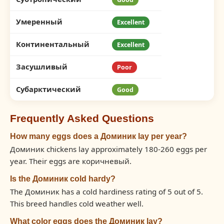
Умеренный
Excellent
Континентальный
Excellent
Засушливый
Poor
Субарктический
Good
Frequently Asked Questions
How many eggs does a Доминик lay per year?
Доминик chickens lay approximately 180-260 eggs per
year. Their eggs are коричневый.
Is the Доминик cold hardy?
The Доминик has a cold hardiness rating of 5 out of 5.
This breed handles cold weather well.
What color eggs does the Доминик lay?