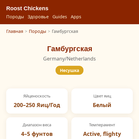
Roost Chickens
Породы
Здоровье
Guides
Apps
Главная
>
Породы
>
Гамбургская
Гамбургская
Germany/Netherlands
Несушка
Яйценоскость
Цвет яиц
200–250 Яиц/Год
Белый
Диапазон веса
Темперамент
4–5 фунтов
Active, flighty