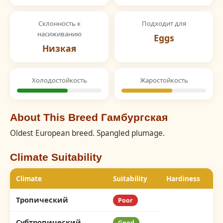
Склонность к
Подходит для
насиживанию
Eggs
Низкая
Холодостойкость
Жаростойкость
About This Breed Гамбургская
Oldest European breed. Spangled plumage.
Climate Suitability
Climate
Suitability
Hardiness
Тропический
Poor
Субтропический
Good